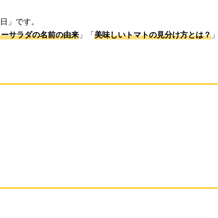
の日」です。
ローサラダの名前の由来
」「
美味しいトマトの見分け方とは？