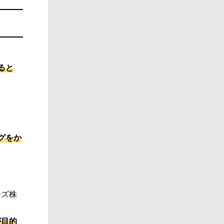
ると
グをか
ーズ株
が目的