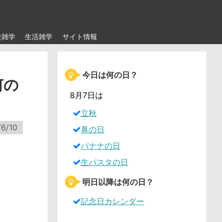
史雑学
生活雑学
サイト情報
今日は何の日？
何の
8月7日は
立秋
6/10
鼻の日
バナナの日
生パスタの日
明日以降は何の日？
記念日カレンダー