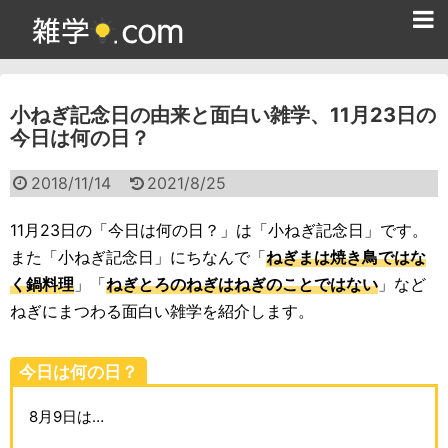
ホーム
小ねぎ記念日の由来と面白い雑学、11月23日の
雑学クイズ問題集
今日は何の日？
365日雑学カレンダー
2018/11/14
2021/8/25
面白い雑学
11月23日の「今日は何の日？」は「小ねぎ記念日」です。
ためになる雑学
また「小ねぎ記念日」にちなんで「
ねぎまは焼き鳥ではな
く鍋料理
」「
ねぎとろのねぎはねぎのことではない
」など
スポーツ雑学
ねぎにまつわる面白い雑学を紹介します。
食べ物雑学
今日は何の日？
動物雑学
8月9日は…
歴史雑学