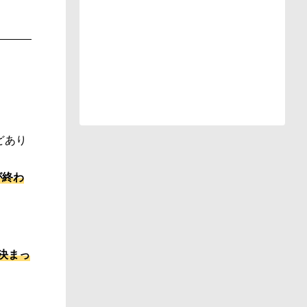
どあり
が終わ
決まっ