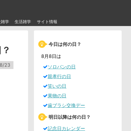
史雑学
生活雑学
サイト情報
今日は何の日？
日？
8月8日は
8/23
ソロバンの日
親孝行の日
笑いの日
果物の日
歯ブラシ交換デー
明日以降は何の日？
記念日カレンダー