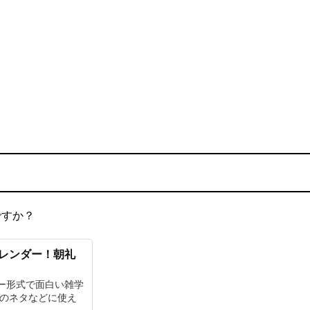
ですか？
カレンダー！朝礼
ー形式で面白い雑学
チのネタなどに使え