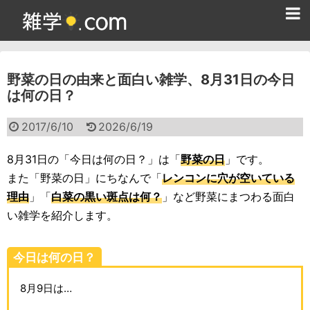
ホーム
野菜の日の由来と面白い雑学、8月31日の今日
雑学クイズ問題集
は何の日？
365日雑学カレンダー
2017/6/10
2026/6/19
面白い雑学
8月31日の「今日は何の日？」は「
野菜の日
」です。
ためになる雑学
また「野菜の日」にちなんで「
レンコンに穴が空いている
理由
」「
白菜の黒い斑点は何？
」など野菜にまつわる面白
スポーツ雑学
い雑学を紹介します。
食べ物雑学
今日は何の日？
動物雑学
8月9日は…
歴史雑学