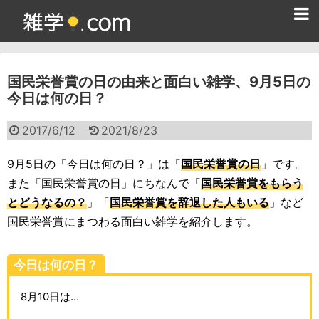
ホーム
国民栄誉賞の日の由来と面白い雑学、9月5日の
雑学クイズ問題集
今日は何の日？
365日雑学カレンダー
2017/6/12
2021/8/23
面白い雑学
9月5日の「今日は何の日？」は「
国民栄誉賞の日
」です。
ためになる雑学
また「国民栄誉賞の日」にちなんで「
国民栄誉賞をもらう
とどうなるの？
」「
国民栄誉賞を辞退した人もいる
」など
スポーツ雑学
国民栄誉賞にまつわる面白い雑学を紹介します。
食べ物雑学
今日は何の日？
動物雑学
8月10日は…
歴史雑学