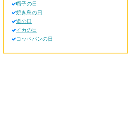
帽子の日
生活雑学
焼き鳥の日
サイト情報
道の日
イカの日
コッペパンの日