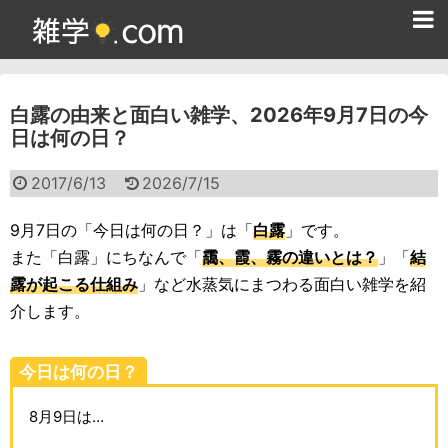
ホーム
白露の由来と面白い雑学、2026年9月7日の今
雑学クイズ問題集
日は何の日？
365日雑学カレンダー
2017/6/13
2026/7/15
面白い雑学
9月7日の「今日は何の日？」は「
白露
」です。
ためになる雑学
また「白露」にちなんで「
靄、霞、霧の違いとは？
」「
結
露が起こる仕組み
」など水蒸気にまつわる面白い雑学を紹
スポーツ雑学
介します。
食べ物雑学
今日は何の日？
動物雑学
8月9日は…
歴史雑学