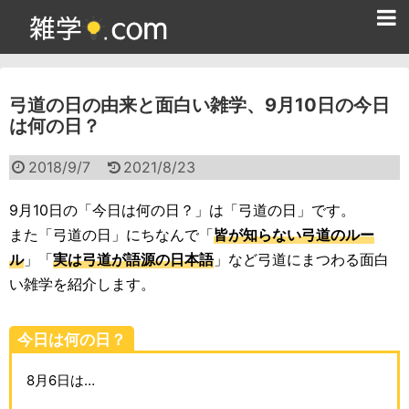
ホーム
弓道の日の由来と面白い雑学、9月10日の今日
雑学クイズ問題集
は何の日？
365日雑学カレンダー
2018/9/7
2021/8/23
面白い雑学
9月10日の「今日は何の日？」は「弓道の日」です。
ためになる雑学
また「弓道の日」にちなんで「
皆が知らない弓道のルー
ル
」「
実は弓道が語源の日本語
」など弓道にまつわる面白
スポーツ雑学
い雑学を紹介します。
食べ物雑学
今日は何の日？
動物雑学
8月6日は…
歴史雑学