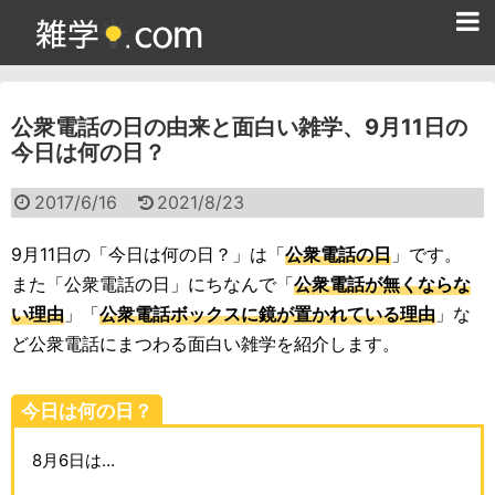
ホーム
公衆電話の日の由来と面白い雑学、9月11日の
雑学クイズ問題集
今日は何の日？
365日雑学カレンダー
2017/6/16
2021/8/23
面白い雑学
9月11日の「今日は何の日？」は「
公衆電話の日
」です。
ためになる雑学
また「公衆電話の日」にちなんで「
公衆電話が無くならな
い理由
」「
公衆電話ボックスに鏡が置かれている理由
」な
スポーツ雑学
ど公衆電話にまつわる面白い雑学を紹介します。
食べ物雑学
今日は何の日？
動物雑学
8月6日は…
歴史雑学