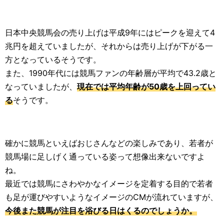
日本中央競馬会の売り上げは平成9年にはピークを迎えて4
兆円を超えていましたが、それからは売り上げが下がる一
方となっているそうです。
また、1990年代には競馬ファンの年齢層が平均で43.2歳と
なっていましたが、
現在では平均年齢が50歳を上回ってい
る
そうです。
確かに競馬といえばおじさんなどの楽しみであり、若者が
競馬場に足しげく通っている姿って想像出来ないですよ
ね。
最近では競馬にさわやかなイメージを定着する目的で若者
も足が運びやすいようなイメージのCMが流れていますが、
今後また競馬が注目を浴びる日はくるのでしょうか。