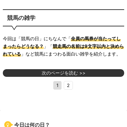
競馬の雑学
今回は「競馬の日」にちなんで「
全員の馬券が当たってし
まったらどうなる？
」「
競走馬の名前は9文字以内と決めら
れている
」など競馬にまつわる面白い雑学を紹介します。
次のページを読む >>
1
2
今日は何の日？