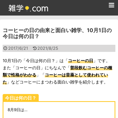
ホーム
コーヒーの日の由来と面白い雑学、10月1日の
雑学クイズ問題集
今日は何の日？
365日雑学カレンダー
2017/6/21
2021/8/25
面白い雑学
10月1日の「今日は何の日？」は「
コーヒーの日
」です。
ためになる雑学
また「コーヒーの日」にちなんで「
普段飲むコーヒーの種
類で性格がわかる
」「
コーヒーは昔薬として使われてい
スポーツ雑学
た
」などコーヒーにまつわる面白い雑学を紹介します。
食べ物雑学
今日は何の日？
動物雑学
8月9日は…
歴史雑学