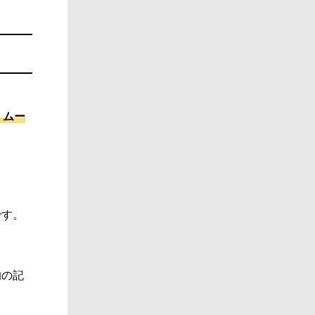
・ムー
です。
的の記