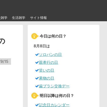
史雑学
生活雑学
サイト情報
今日は何の日？
の
8月8日は
ソロバンの日
9/15
親孝行の日
笑いの日
果物の日
歯ブラシ交換デー
明日以降は何の日？
記念日カレンダー