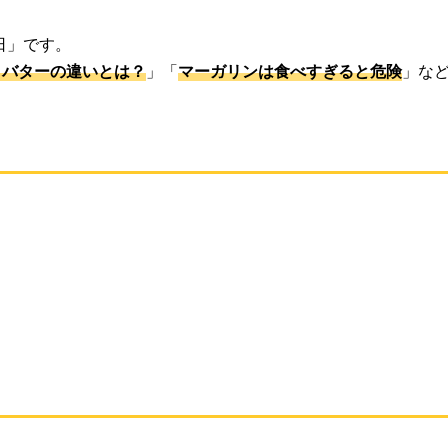
日」です。
とバターの違いとは？
」「
マーガリンは食べすぎると危険
」な