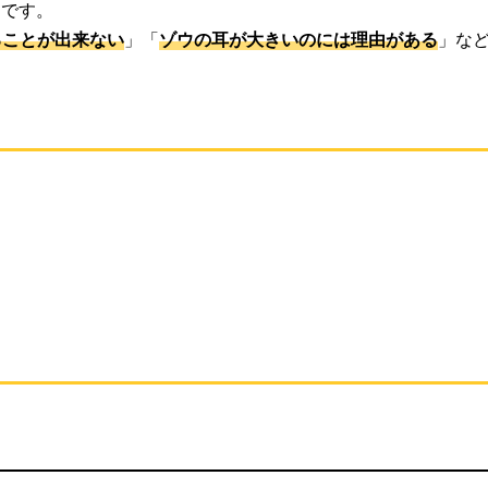
」です。
ることが出来ない
」「
ゾウの耳が大きいのには理由がある
」な