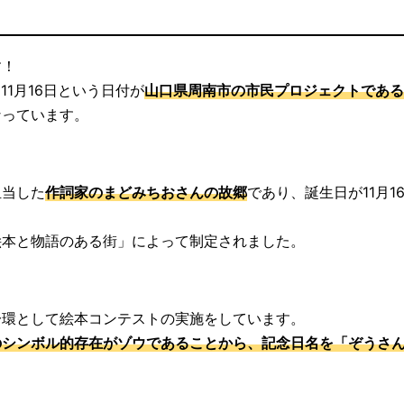
す！
11月16日という日付が
山口県周南市の市民プロジェクトである
なっています。
担当した
作詞家のまどみちおさんの故郷
であり、誕生日が11月1
絵本と物語のある街」によって制定されました。
一環として絵本コンテストの実施をしています。
のシンボル的存在がゾウであることから、記念日名を「ぞうさ