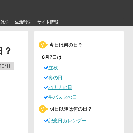
史雑学
生活雑学
サイト情報
今日は何の日？
日？
8月7日は
10/11
立秋
鼻の日
バナナの日
生パスタの日
明日以降は何の日？
記念日カレンダー