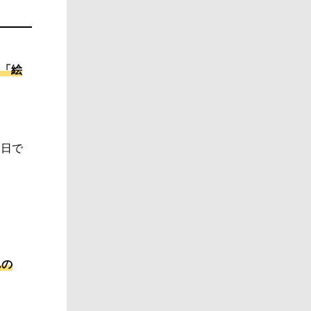
「絵
6日で
んの