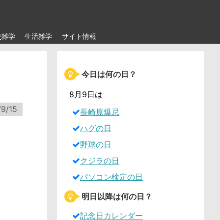
史雑学
生活雑学
サイト情報
今日は何の日？
8月9日は
9/15
長崎原爆忌
ハグの日
野球の日
クジラの日
パソコン検定の日
明日以降は何の日？
記念日カレンダー