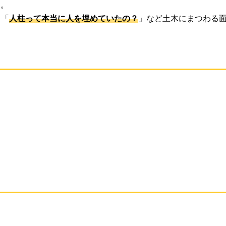
す。
」「
人柱って本当に人を埋めていたの？
」など土木にまつわる