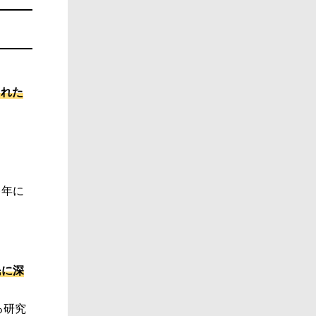
された
)年に
民に深
る研究