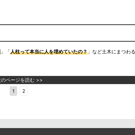
類
」「
人柱って本当に人を埋めていたの？
」など土木にまつわ
次のページを読む >>
1
2