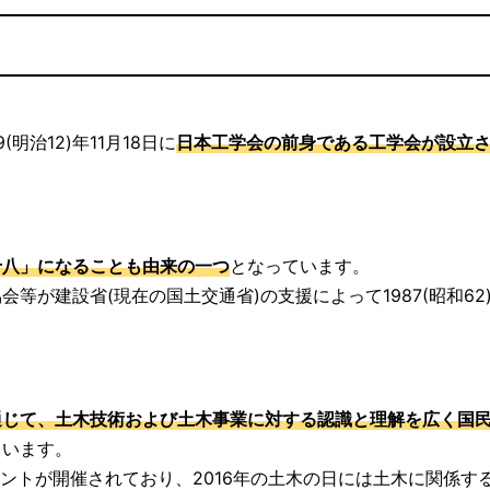
明治12)年11月18日に
日本工学会の前身である工学会が設立
十八」になることも由来の一つ
となっています。
が建設省(現在の国土交通省)の支援によって1987(昭和62
通じて、土木技術および土木事業に対する認識と理解を広く国
ています。
ベントが開催されており、2016年の土木の日には土木に関係す