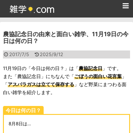
ホーム
農協記念日の由来と面白い雑学、11月19日の今
雑学クイズ問題集
日は何の日？
365日雑学カレンダー
2017/7/5
2025/9/12
面白い雑学
11月19日の「今日は何の日？」は「
農協記念日
」です。
ためになる雑学
また「農協記念日」にちなんで「
ごぼうの面白い花言葉
」
「
アスパラガスは立てて保存する
」など野菜にまつわる面
スポーツ雑学
白い雑学を紹介します。
食べ物雑学
今日は何の日？
動物雑学
8月8日は…
歴史雑学