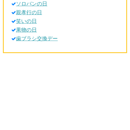
ソロバンの日
生活雑学
親孝行の日
サイト情報
笑いの日
果物の日
歯ブラシ交換デー