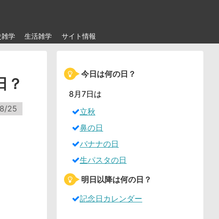
史雑学
生活雑学
サイト情報
今日は何の日？
日？
8月7日は
8/25
立秋
鼻の日
バナナの日
生パスタの日
明日以降は何の日？
記念日カレンダー