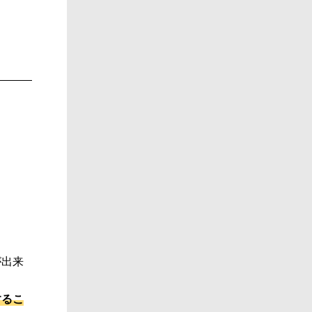
。
が出来
するこ