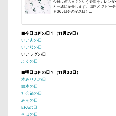
今日は何の日？という疑問をカレンダ
と一緒に紹介します。 朝礼やスピー
る365日分の記念日と...
■今日は何の日？（11月29日）
いい肉の日
いい服の日
いいフグの日
ふくの日
■明日は何の日？（11月30日）
本みりんの日
絵本の日
社会鍋の日
みその日
EPAの日
そばの日