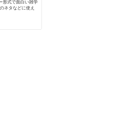
ー形式で面白い雑学
チのネタなどに使え