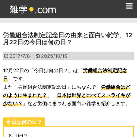
ホーム
労働組合法制定記念日の由来と面白い雑学、12
雑学クイズ問題集
月22日の今日は何の日？
365日雑学カレンダー
2017/7/8
2025/10/16
面白い雑学
12月22日の「今日は何の日？」は「
労働組合法制定記念
ためになる雑学
日
」です。
また「労働組合法制定記念日」にちなんで「
労働組合はど
スポーツ雑学
のように生まれた？
」「
日本は世界と比べてストライキが
食べ物雑学
少ない？
」など労働にまつわる面白い雑学を紹介します。
動物雑学
今日は何の日？
歴史雑学
8月9日は…