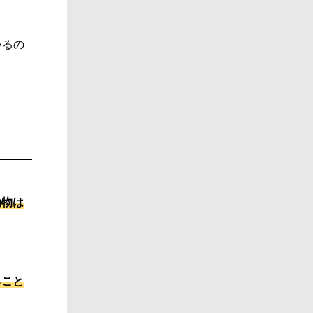
いるの
動物は
ること