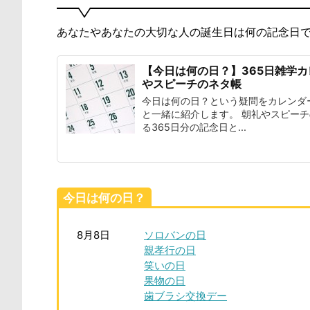
あなたやあなたの大切な人の誕生日は何の記念日
【今日は何の日？】365日雑学
やスピーチのネタ帳
今日は何の日？という疑問をカレンダ
と一緒に紹介します。 朝礼やスピー
る365日分の記念日と...
今日は何の日？
8月8日
ソロバンの日
親孝行の日
笑いの日
果物の日
歯ブラシ交換デー