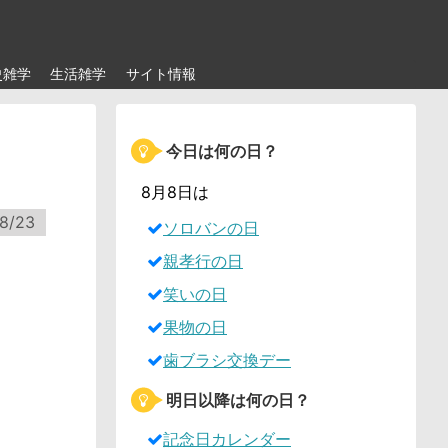
史雑学
生活雑学
サイト情報
今日は何の日？
8月8日は
8/23
ソロバンの日
親孝行の日
笑いの日
果物の日
歯ブラシ交換デー
明日以降は何の日？
記念日カレンダー