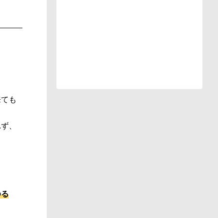
来ても
れず、
ゆる