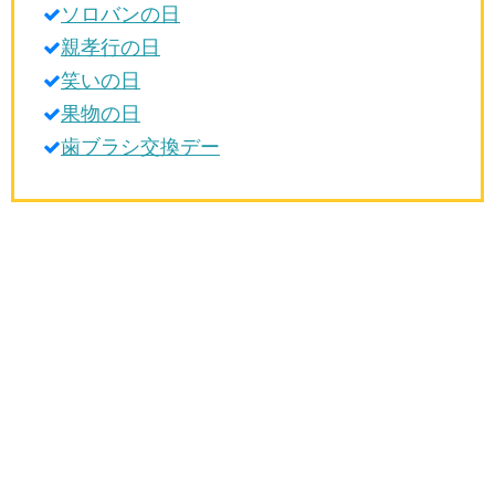
ソロバンの日
生活雑学
親孝行の日
サイト情報
笑いの日
果物の日
歯ブラシ交換デー