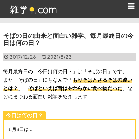
ホーム
そばの日の由来と面白い雑学、毎月最終日の今
雑学クイズ問題集
日は何の日？
365日雑学カレンダー
2017/12/28
2021/8/23
面白い雑学
毎月最終日の「今日は何の日？」は「そばの日」です。
ためになる雑学
また「そばの日」にちなんで「
もりそばとざるそばの違い
とは？
」「
そばといえば昔はやわらかい食べ物だった
」な
スポーツ雑学
どにまつわる面白い雑学を紹介します。
食べ物雑学
今日は何の日？
動物雑学
8月8日は…
歴史雑学