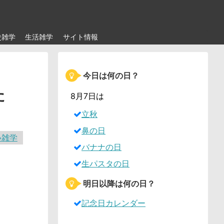
史雑学
生活雑学
サイト情報
今日は何の日？
た
8月7日は
立秋
鼻の日
い雑学
バナナの日
生パスタの日
明日以降は何の日？
記念日カレンダー