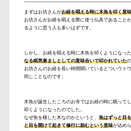
まずはお坊さんが
お経を唱える時に木魚を叩く意
お坊さんがお経を唱える際に使う仏具であること
るように思う人も多いはずです。
しかし、お経を唱える時に木魚を叩くようになっ
なる眠気覚ましとしての意味合いで叩かれていた
お坊さんのお経を長い時間聞いているとついウト
同じことなのです。
木魚が誕生したころのお寺ではお経の時に眠って
叩くようになったのでした。
なぜ魚を模した木なのかというと、
魚はずっと目
と目を開けて起きて修行に励むという意味
が込め