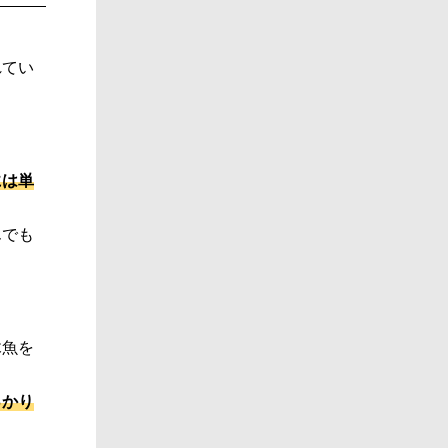
れてい
には単
んでも
木魚を
っかり