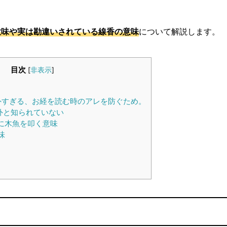
意味や実は勘違いされている線香の意味
について解説します。
目次
[
非表示
]
外すぎる、お経を読む時のアレを防ぐため。
外と知られていない
に木魚を叩く意味
味