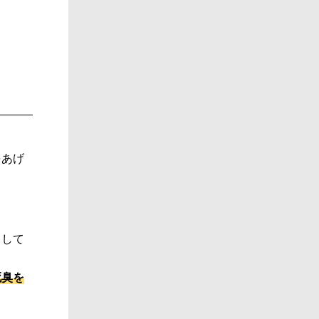
をあげ
として
死臭を