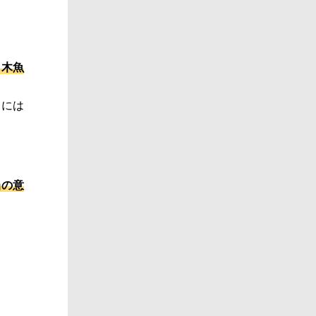
も木魚
こには
当の意