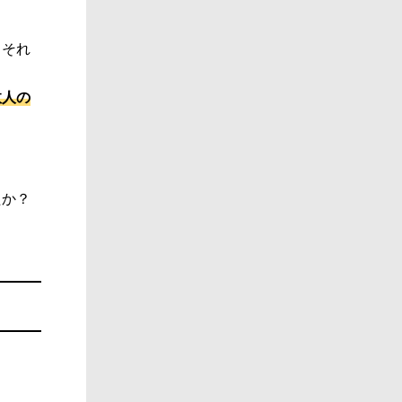
、それ
故人の
たか？