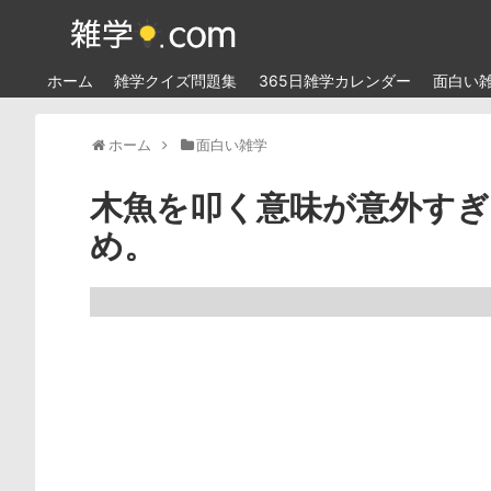
ホーム
雑学クイズ問題集
365日雑学カレンダー
面白い
ホーム
面白い雑学
木魚を叩く意味が意外す
め。