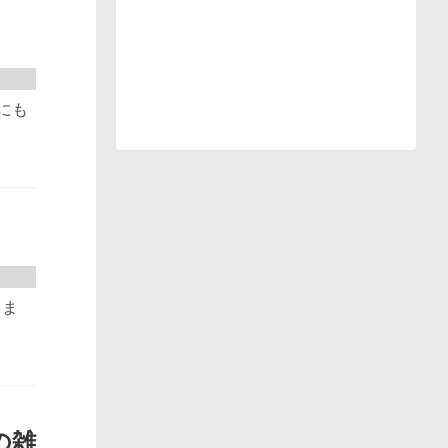
にも
しま
の雑