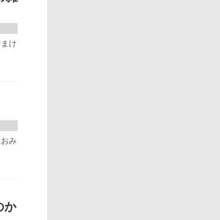
おまけ
、おみ
のか