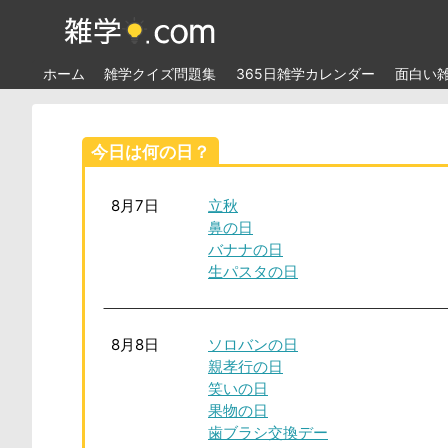
ホーム
雑学クイズ問題集
365日雑学カレンダー
面白い
今日は何の日？
8月7日
立秋
鼻の日
バナナの日
生パスタの日
8月8日
ソロバンの日
親孝行の日
笑いの日
果物の日
歯ブラシ交換デー