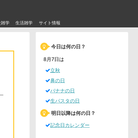
史雑学
生活雑学
サイト情報
今日は何の日？
8月7日は
立秋
鼻の日
バナナの日
生パスタの日
明日以降は何の日？
記念日カレンダー