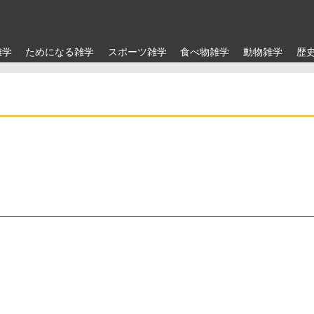
雑学
ためになる雑学
スポーツ雑学
食べ物雑学
動物雑学
歴