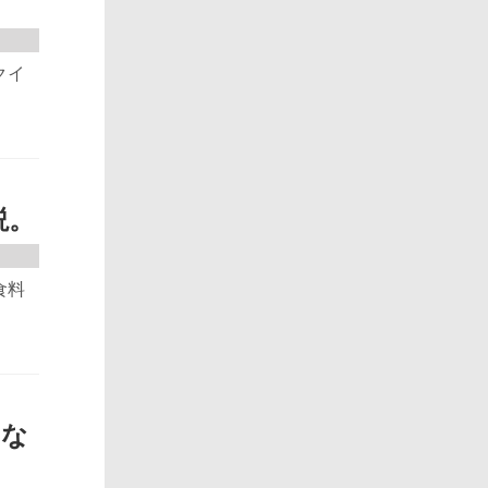
クイ
説。
食料
はな