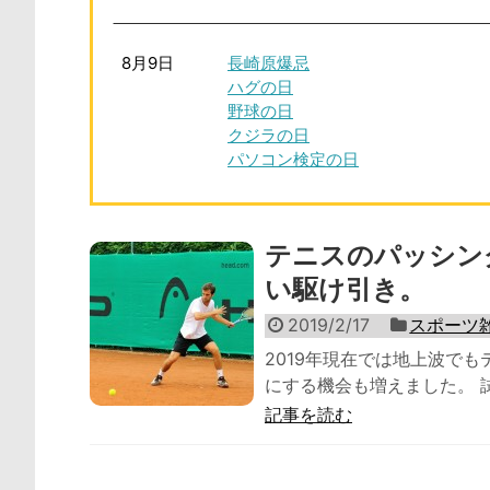
8月9日
長崎原爆忌
ハグの日
野球の日
クジラの日
パソコン検定の日
テニスのパッシン
い駆け引き。
2019/2/17
スポーツ
2019年現在では地上波で
にする機会も増えました。 試
記事を読む