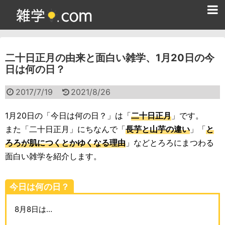
ホーム
二十日正月の由来と面白い雑学、1月20日の今
雑学クイズ問題集
日は何の日？
365日雑学カレンダー
2017/7/19
2021/8/26
面白い雑学
1月20日の「今日は何の日？」は「
二十日正月
」です。
ためになる雑学
また「二十日正月」にちなんで「
長芋と山芋の違い
」「
と
ろろが肌につくとかゆくなる理由
」などとろろにまつわる
スポーツ雑学
面白い雑学を紹介します。
食べ物雑学
今日は何の日？
動物雑学
8月8日は…
歴史雑学