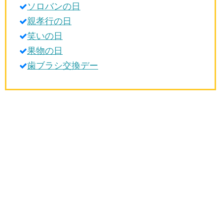
ソロバンの日
生活雑学
親孝行の日
サイト情報
笑いの日
果物の日
歯ブラシ交換デー