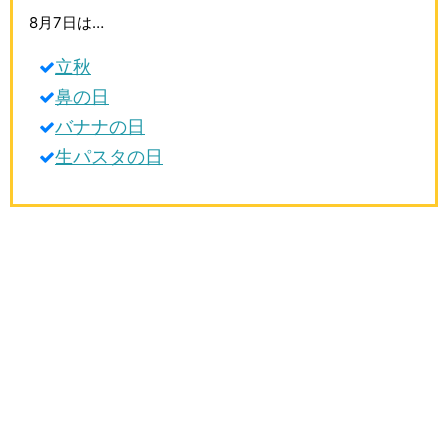
生活雑学
8月7日は…
サイト情報
立秋
鼻の日
バナナの日
生パスタの日