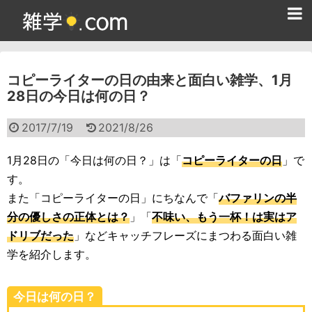
ホーム
コピーライターの日の由来と面白い雑学、1月
雑学クイズ問題集
28日の今日は何の日？
365日雑学カレンダー
2017/7/19
2021/8/26
面白い雑学
1月28日の「今日は何の日？」は「
コピーライターの日
」で
ためになる雑学
す。
また「コピーライターの日」にちなんで「
バファリンの半
スポーツ雑学
分の優しさの正体とは？
」「
不味い、もう一杯！は実はア
食べ物雑学
ドリブだった
」などキャッチフレーズにまつわる面白い雑
学を紹介します。
動物雑学
歴史雑学
今日は何の日？