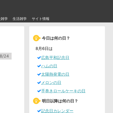
史雑学
生活雑学
サイト情報
今日は何の日？
？
8月6日は
8/24
広島平和記念日
ハムの日
太陽熱発電の日
メロンの日
手巻きロールケーキの日
明日以降は何の日？
記念日カレンダー