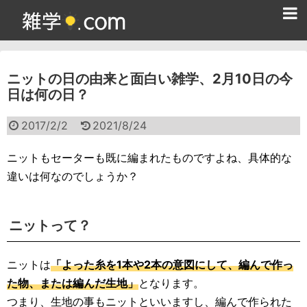
ホーム
ニットの日の由来と面白い雑学、2月10日の今
雑学クイズ問題集
日は何の日？
365日雑学カレンダー
2017/2/2
2021/8/24
面白い雑学
ニットもセーターも既に編まれたものですよね、具体的な
ためになる雑学
違いは何なのでしょうか？
スポーツ雑学
ニットって？
食べ物雑学
動物雑学
ニットは
「よった糸を1本や2本の意図にして、編んで作っ
た物、または編んだ生地」
となります。
歴史雑学
つまり、生地の事もニットといいますし、編んで作られた