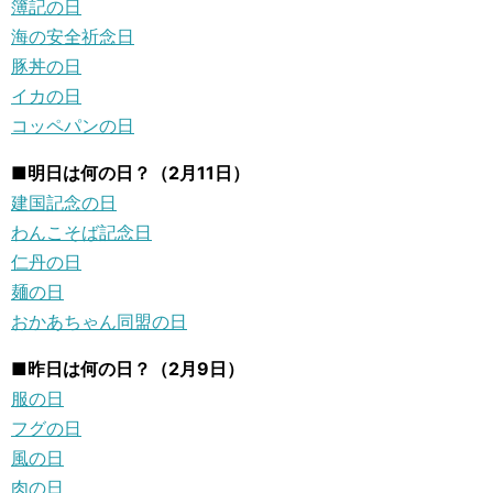
簿記の日
海の安全祈念日
豚丼の日
イカの日
コッペパンの日
■明日は何の日？（2月11日）
建国記念の日
わんこそば記念日
仁丹の日
麺の日
おかあちゃん同盟の日
■昨日は何の日？（2月9日）
服の日
フグの日
風の日
肉の日