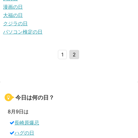
漫画の日
大福の日
クジラの日
パソコン検定の日
1
2
今日は何の日？
8月9日は
長崎原爆忌
ハグの日