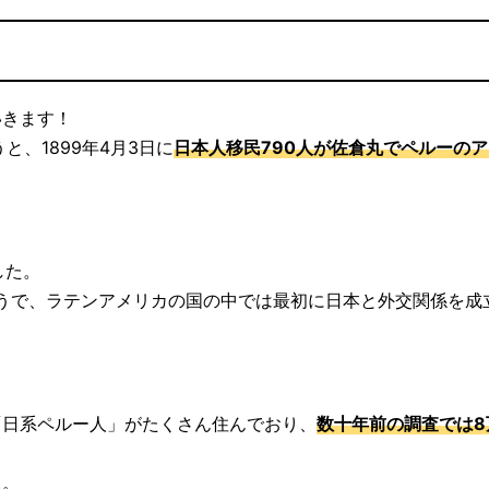
いきます！
、1899年4月3日に
日本人移民790人が佐倉丸でペルーの
した。
うで、ラテンアメリカの国の中では最初に日本と外交関係を成
「日系ペルー人」がたくさん住んでおり、
数十年前の調査では8
う。