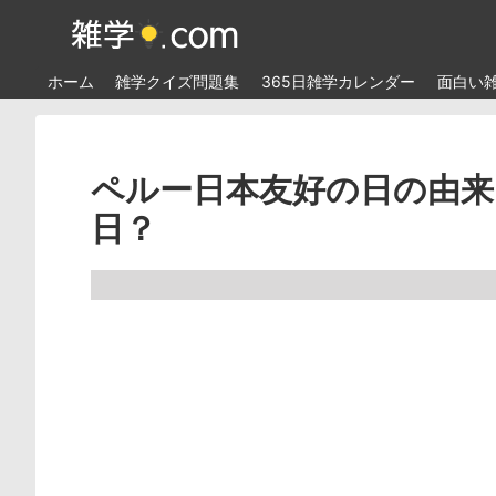
ホーム
雑学クイズ問題集
365日雑学カレンダー
面白い
ペルー日本友好の日の由来
日？