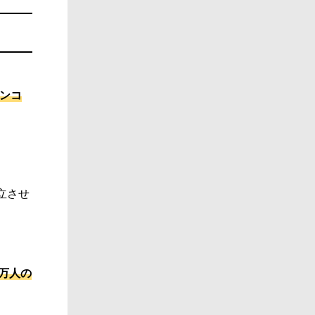
アンコ
立させ
万人の