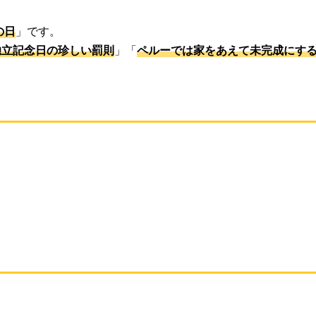
の日
」です。
独立記念日の珍しい罰則
」「
ペルーでは家をあえて未完成にす