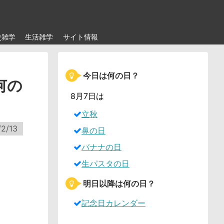
史雑学
生活雑学
サイト情報
今日は何の日？
何の
8月7日は
立秋
2/13
鼻の日
バナナの日
生パスタの日
明日以降は何の日？
記念日カレンダー