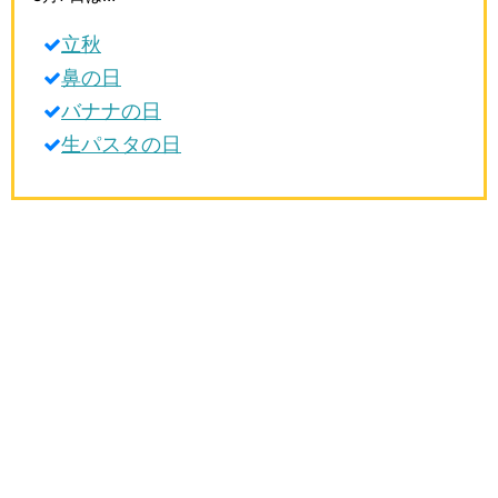
生活雑学
立秋
サイト情報
鼻の日
バナナの日
生パスタの日