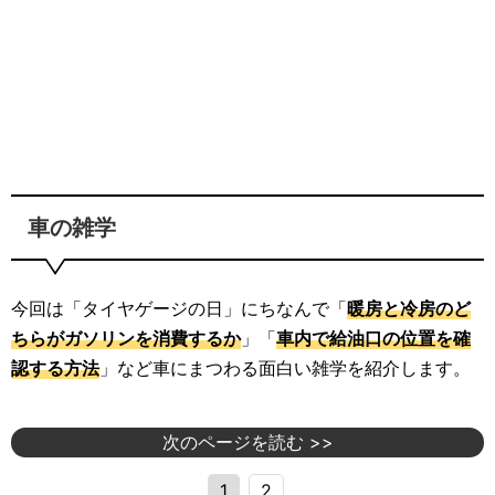
車の雑学
今回は「タイヤゲージの日」にちなんで「
暖房と冷房のど
ちらがガソリンを消費するか
」「
車内で給油口の位置を確
認する方法
」など車にまつわる面白い雑学を紹介します。
次のページを読む >>
1
2