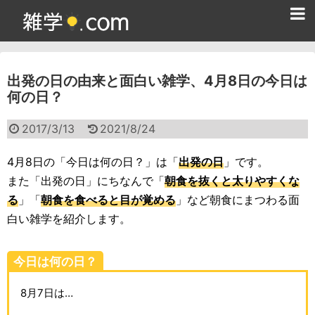
ホーム
出発の日の由来と面白い雑学、4月8日の今日は
雑学クイズ問題集
何の日？
365日雑学カレンダー
2017/3/13
2021/8/24
面白い雑学
4月8日の「今日は何の日？」は「
出発の日
」です。
ためになる雑学
また「出発の日」にちなんで「
朝食を抜くと太りやすくな
る
」「
朝食を食べると目が覚める
」など朝食にまつわる面
スポーツ雑学
白い雑学を紹介します。
食べ物雑学
今日は何の日？
動物雑学
8月7日は…
歴史雑学