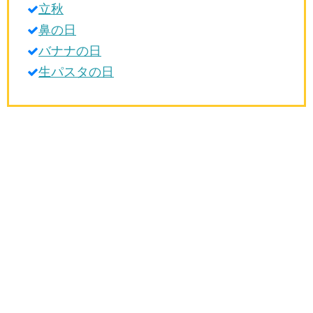
立秋
生活雑学
鼻の日
サイト情報
バナナの日
生パスタの日