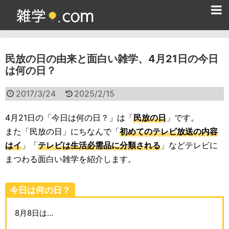
ホーム
民放の日の由来と面白い雑学、4月21日の今日
雑学クイズ問題集
は何の日？
365日雑学カレンダー
2017/3/24
2025/2/15
面白い雑学
4月21日の「今日は何の日？」は「
民放の日
」です。
ためになる雑学
また「民放の日」にちなんで「
初めてのテレビ放送の内容
はイ
」「
テレビは生活必需品に分類される
」などテレビに
スポーツ雑学
まつわる面白い雑学を紹介します。
食べ物雑学
今日は何の日？
動物雑学
8月8日は…
歴史雑学