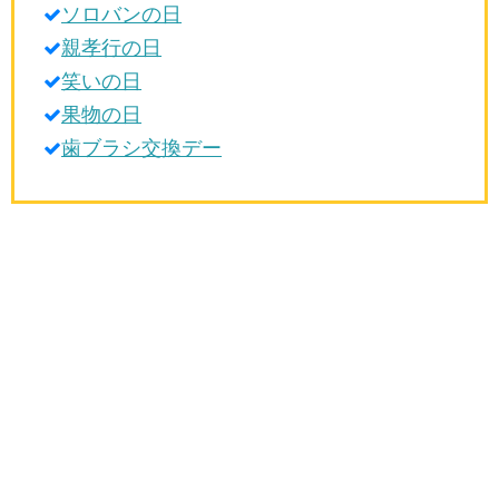
ソロバンの日
生活雑学
親孝行の日
サイト情報
笑いの日
果物の日
歯ブラシ交換デー