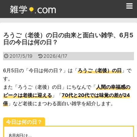
ホーム
ろうご（老後）の日の由来と面白い雑学、6月5
雑学クイズ問題集
日の今日は何の日？
365日雑学カレンダー
2017/5/19
2026/4/17
面白い雑学
6月5日の「今日は何の日？」は「
ろうご（老後）の日
」で
ためになる雑学
す。
また「ろうご（老後）の日」にちなんで「
人間の幸福感の
スポーツ雑学
ピークは老後に迎える
」「
70代と20代では味覚の差が24
食べ物雑学
倍
」など老後にまつわる面白い雑学を紹介します。
動物雑学
今日は何の日？
歴史雑学
8月8日は…