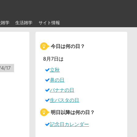
史雑学
生活雑学
サイト情報
今日は何の日？
8月7日は
/4/17
立秋
鼻の日
バナナの日
生パスタの日
明日以降は何の日？
記念日カレンダー