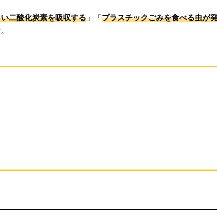
。
らい二酸化炭素を吸収する
」「
プラスチックごみを食べる虫が
す。