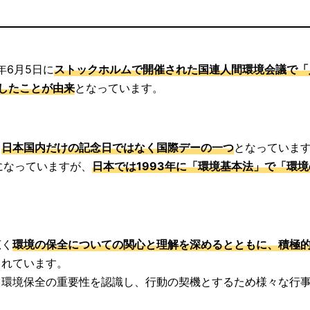
年6月5日に
ストックホルムで開催された国連人間環境会議で「
生したことが由来
となっています。
、
日本国内だけの記念日ではなく国際デーの一つ
となっていま
名称になっていますが、
日本では1993年に「環境基本法」で「環
広く
環境の保全についての関心と理解を深めるとともに、積極
されています。
て環境保全の重要性を認識し、行動の契機とするため様々な行