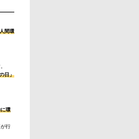
人間環
す。
境の日」
的に環
事が行