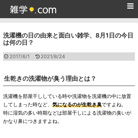
ホーム
洗濯機の日の由来と面白い雑学、8月1日の今日
雑学クイズ問題集
は何の日？
365日雑学カレンダー
2017/6/1
2021/8/24
面白い雑学
ためになる雑学
生乾きの洗濯物が臭う理由とは？
スポーツ雑学
洗濯機を部屋干ししている時や洗濯物を洗濯機の中に放置
食べ物雑学
してしまった時など、
気になるのが生乾き臭
ですよね。
特に湿気の多い時期などは部屋干しによる洗濯物の臭いが
動物雑学
かなり鼻につきますよね。
歴史雑学