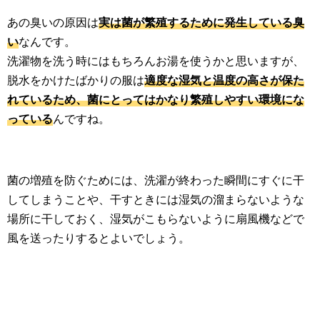
生活雑学
あの臭いの原因は
実は菌が繁殖するために発生している臭
い
なんです。
サイト情報
洗濯物を洗う時にはもちろんお湯を使うかと思いますが、
脱水をかけたばかりの服は
適度な湿気と温度の高さが保た
れているため、菌にとってはかなり繁殖しやすい環境にな
っている
んですね。
菌の増殖を防ぐためには、洗濯が終わった瞬間にすぐに干
してしまうことや、干すときには湿気の溜まらないような
場所に干しておく、湿気がこもらないように扇風機などで
風を送ったりするとよいでしょう。