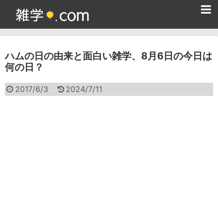
ホーム
ハムの日の由来と面白い雑学、8月6日の今日は
雑学クイズ問題集
何の日？
365日雑学カレンダー
2017/6/3
2024/7/11
面白い雑学
ためになる雑学
スポーツ雑学
食べ物雑学
動物雑学
歴史雑学