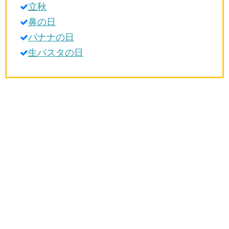
立秋
生活雑学
鼻の日
サイト情報
バナナの日
生パスタの日