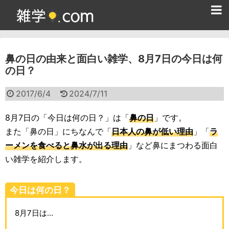
ホーム
鼻の日の由来と面白い雑学、8月7日の今日は何
雑学クイズ問題集
の日？
365日雑学カレンダー
2017/6/4
2024/7/11
面白い雑学
8月7日の「今日は何の日？」は「
鼻の日
」です。
ためになる雑学
また「鼻の日」にちなんで「
日本人の鼻が低い理由
」「
ラ
ーメンを食べると鼻水が出る理由
」など鼻にまつわる面白
スポーツ雑学
い雑学を紹介します。
食べ物雑学
今日は何の日？
動物雑学
8月7日は…
歴史雑学