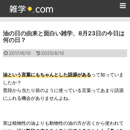
ホーム
油の日の由来と面白い雑学、8月23日の今日は
雑学クイズ問題集
何の日？
365日雑学カレンダー
2017/6/10
2025/6/10
面白い雑学
ためになる雑学
油という言葉にもちゃんとした語源がある
って知っていま
したか？
スポーツ雑学
普段から当たり前のように使っている言葉ってあまり語源
食べ物雑学
にふれる機会がありませんよね。
動物雑学
歴史雑学
実は植物性の油よりも動物性の油の方が古くから使われて