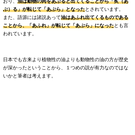
おり、
油は動物の肉をあぶると出てくることから「炙（あ
生活雑学
ぶ）る」が転じて「あぶら」となった
とされています。
また、語源には諸説あって
油はあふれ出てくるものである
サイト情報
ことから、「あふれ」が転じて「あぶら」になった
とも言
われています。
日本でも古来より植物性の油よりも動物性の油の方が歴史
が深かったということから、１つめの説が有力なのではな
いかと筆者は考えます。