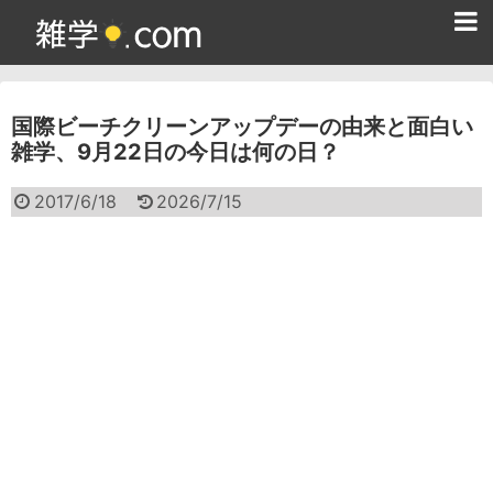
ホーム
国際ビーチクリーンアップデーの由来と面白い
雑学クイズ問題集
雑学、9月22日の今日は何の日？
365日雑学カレンダー
2017/6/18
2026/7/15
面白い雑学
ためになる雑学
スポーツ雑学
食べ物雑学
動物雑学
歴史雑学