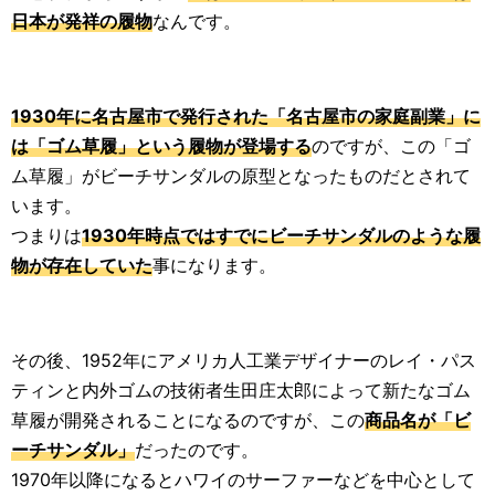
日本が発祥の履物
なんです。
1930年に名古屋市で発行された「名古屋市の家庭副業」に
は「ゴム草履」という履物が登場する
のですが、この「ゴ
ム草履」がビーチサンダルの原型となったものだとされて
います。
つまりは
1930年時点ではすでにビーチサンダルのような履
物が存在していた
事になります。
その後、1952年にアメリカ人工業デザイナーのレイ・パス
ティンと内外ゴムの技術者生田庄太郎によって新たなゴム
草履が開発されることになるのですが、この
商品名が「ビ
ーチサンダル」
だったのです。
1970年以降になるとハワイのサーファーなどを中心として