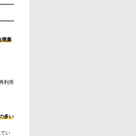
(廃棄
再利用
の多い
れてい