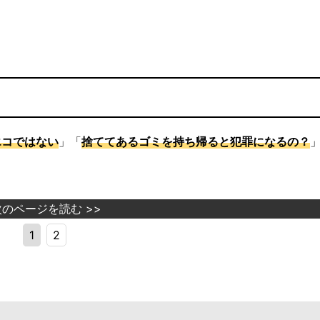
エコではない
」「
捨ててあるゴミを持ち帰ると犯罪になるの？
次のページを読む >>
1
2