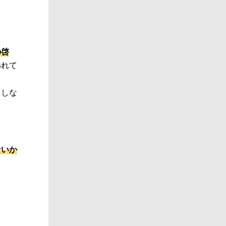
の啓
われて
をしな
ないか