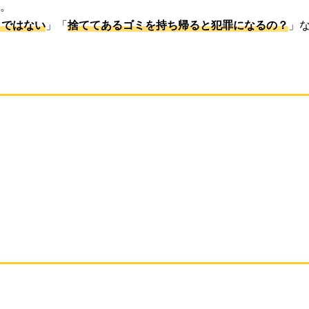
。
コではない
」「
捨ててあるゴミを持ち帰ると犯罪になるの？
」