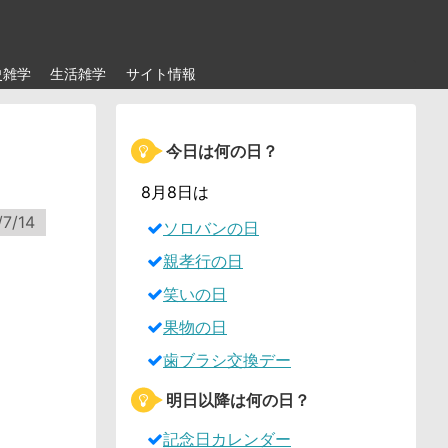
史雑学
生活雑学
サイト情報
今日は何の日？
8月8日は
/7/14
ソロバンの日
親孝行の日
笑いの日
果物の日
歯ブラシ交換デー
明日以降は何の日？
記念日カレンダー