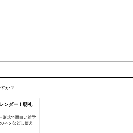
ですか？
カレンダー！朝礼
ー形式で面白い雑学
チのネタなどに使え