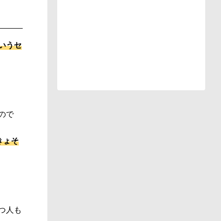
いうセ
ので
きょそ
つ人も