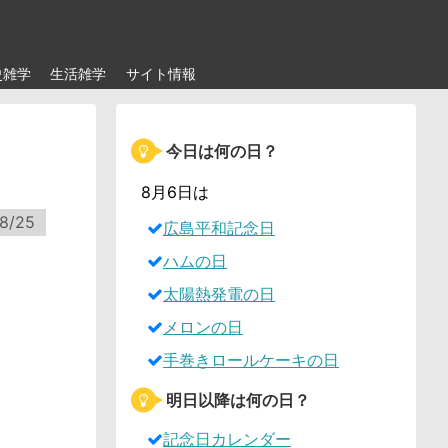
史雑学
生活雑学
サイト情報
今日は何の日？
8月6日は
8/25
広島平和記念日
ハムの日
太陽熱発電の日
メロンの日
手巻きロールケーキの日
明日以降は何の日？
記念日カレンダー