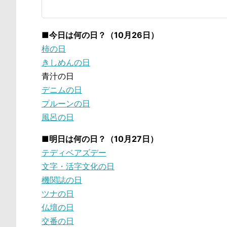
■今日は何の日？（10月26日）
柿の日
きしめんの日
青汁の日
デニムの日
プルーンの日
風呂の日
■明日は何の日？（10月27日）
テディベアズデー
文字・活字文化の日
機関誌の日
ツナの日
仏壇の日
交番の日