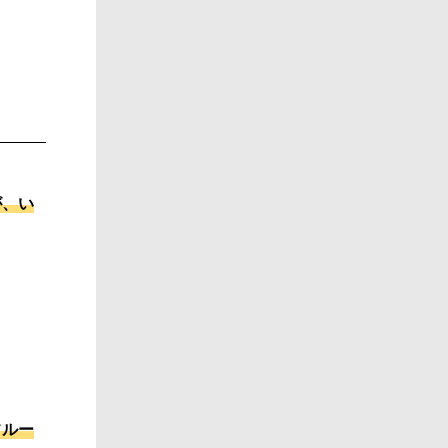
が、い
。
フルー