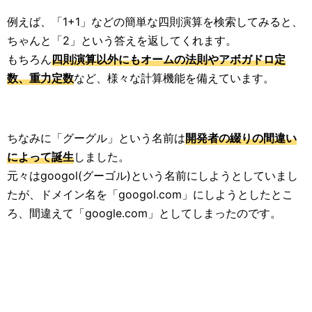
生活雑学
例えば、「1+1」などの簡単な四則演算を検索してみると、
ちゃんと「2」という答えを返してくれます。
サイト情報
もちろん
四則演算以外にもオームの法則やアボガドロ定
数、重力定数
など、様々な計算機能を備えています。
ちなみに「グーグル」という名前は
開発者の綴りの間違い
によって誕生
しました。
元々はgoogol(グーゴル)という名前にしようとしていまし
たが、ドメイン名を「googol.com」にしようとしたとこ
ろ、間違えて「google.com」としてしまったのです。