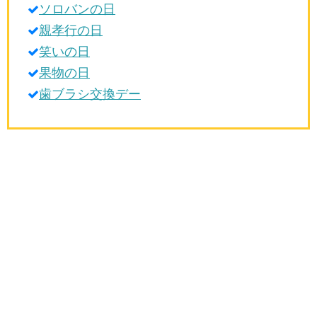
ソロバンの日
生活雑学
親孝行の日
サイト情報
笑いの日
果物の日
歯ブラシ交換デー