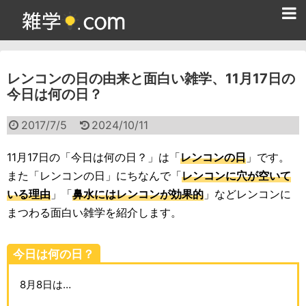
ホーム
レンコンの日の由来と面白い雑学、11月17日の
雑学クイズ問題集
今日は何の日？
365日雑学カレンダー
2017/7/5
2024/10/11
面白い雑学
11月17日の「今日は何の日？」は「
レンコンの日
」です。
ためになる雑学
また「レンコンの日」にちなんで「
レンコンに穴が空いて
いる理由
」「
鼻水にはレンコンが効果的
」などレンコンに
スポーツ雑学
まつわる面白い雑学を紹介します。
食べ物雑学
今日は何の日？
動物雑学
8月8日は…
歴史雑学