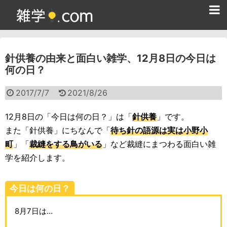
ホーム
針供養の由来と面白い雑学、12月8日の今日は
雑学クイズ問題集
何の日？
365日雑学カレンダー
2017/7/7
2021/8/26
面白い雑学
12月8日の「今日は何の日？」は「
針供養
」です。
ためになる雑学
また「針供養」にちなんで「
待ち針の語源は実は小野小
町
」「
裁縫をする鳥がいる
」など裁縫にまつわる面白い雑
スポーツ雑学
学を紹介します。
食べ物雑学
今日は何の日？
動物雑学
8月7日は…
歴史雑学