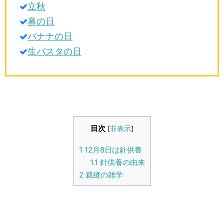
立秋
生活雑学
鼻の日
サイト情報
バナナの日
生パスタの日
目次
[
非表示
]
1
12月8日は針供養
1.1
針供養の由来
2
裁縫の雑学