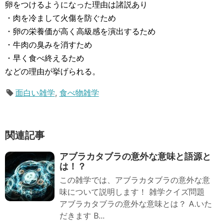
卵をつけるようになった理由は諸説あり
・肉を冷まして火傷を防ぐため
・卵の栄養価が高く高級感を演出するため
・牛肉の臭みを消すため
・早く食べ終えるため
などの理由が挙げられる。
面白い雑学
,
食べ物雑学
関連記事
アブラカタブラの意外な意味と語源と
は！？
この雑学では、アブラカタブラの意外な意
味について説明します！ 雑学クイズ問題
アブラカタブラの意外な意味とは？ A.いた
だきます B...