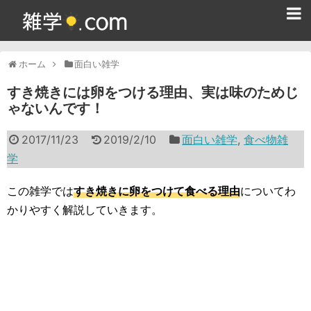
ホーム
ホーム
面白い雑学
雑学クイズ問題集
すき焼きには卵をつける理由、実は味のためじ
ゃないんです！
365日雑学カレンダー
2017/11/23
2019/2/10
面白い雑学
,
食べ物雑
面白い雑学
学
ためになる雑学
この雑学では
すき焼きに卵をつけて食べる理由
についてわ
スポーツ雑学
かりやすく解説していきます。
食べ物雑学
動物雑学
歴史雑学