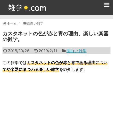
ホーム
ホーム
面白い雑学
雑学クイズ問題集
カスタネットの色が赤と青の理由、楽しい楽器
の雑学。
365日雑学カレンダー
2018/10/26
2019/2/11
面白い雑学
面白い雑学
ためになる雑学
この雑学では
カスタネットの色が赤と青である理由につい
てや楽器にまつわる楽しい雑学
を紹介します。
スポーツ雑学
食べ物雑学
動物雑学
歴史雑学