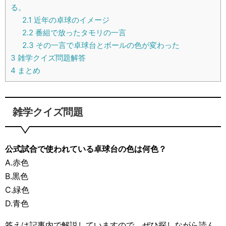
る。
2.1
近年の卓球のイメージ
2.2
番組で放ったタモリの一言
2.3
その一言で卓球台とボールの色が変わった
3
雑学クイズ問題解答
4
まとめ
雑学クイズ問題
公式試合で使われている卓球台の色は何色？
A.赤色
B.黒色
C.緑色
D.青色
答えは記事内で解説していますので、ぜひ探しながら読ん