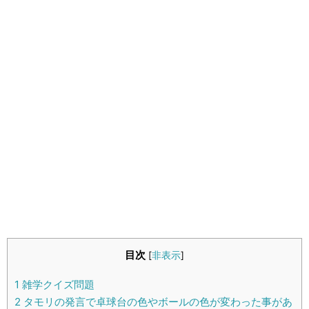
生活雑学
サイト情報
目次
[
非表示
]
1
雑学クイズ問題
2
タモリの発言で卓球台の色やボールの色が変わった事があ