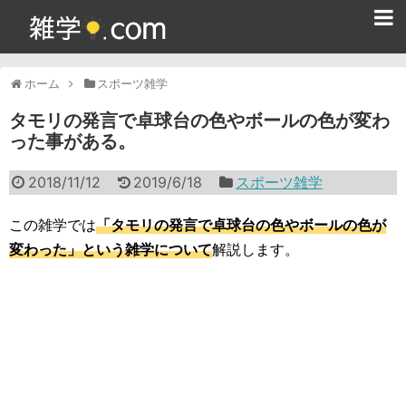
ホーム
ホーム
スポーツ雑学
雑学クイズ問題集
タモリの発言で卓球台の色やボールの色が変わ
った事がある。
365日雑学カレンダー
2018/11/12
2019/6/18
スポーツ雑学
面白い雑学
ためになる雑学
この雑学では
「タモリの発言で卓球台の色やボールの色が
変わった」という雑学について
解説します。
スポーツ雑学
食べ物雑学
動物雑学
歴史雑学