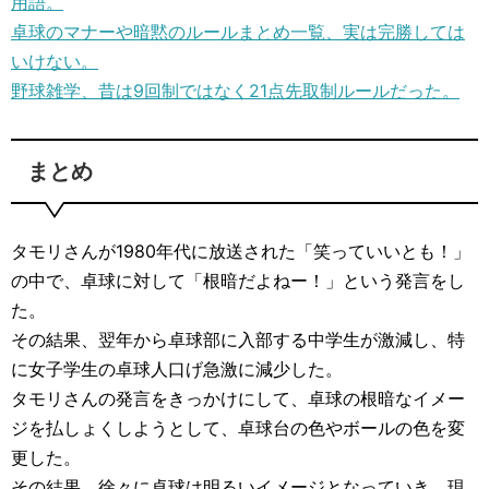
用語。
卓球のマナーや暗黙のルールまとめ一覧、実は完勝しては
いけない。
野球雑学、昔は9回制ではなく21点先取制ルールだった。
まとめ
タモリさんが1980年代に放送された「笑っていいとも！」
の中で、卓球に対して「根暗だよねー！」という発言をし
た。
その結果、翌年から卓球部に入部する中学生が激減し、特
に女子学生の卓球人口げ急激に減少した。
タモリさんの発言をきっかけにして、卓球の根暗なイメー
ジを払しょくしようとして、卓球台の色やボールの色を変
更した。
その結果、徐々に卓球は明るいイメージとなっていき、現