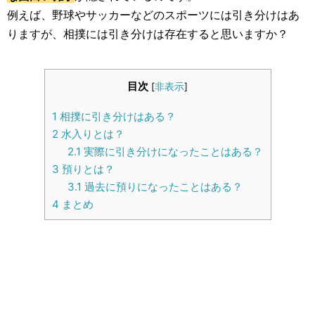
生活雑学
例えば、野球やサッカーなどのスポーツには引き分けはあ
りますが、相撲には引き分けは存在すると思いますか？
サイト情報
目次
[
非表示
]
1
相撲に引き分けはある？
2
水入りとは？
2.1
実際に引き分けになったことはある？
3
預りとは？
3.1
過去に預りになったことはある？
4
まとめ