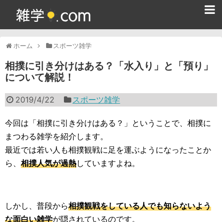
ホーム
ホーム
スポーツ雑学
雑学クイズ問題集
相撲に引き分けはある？「水入り」と「預り」
について解説！
365日雑学カレンダー
2019/4/22
スポーツ雑学
面白い雑学
ためになる雑学
今回は「相撲に引き分けはある？」ということで、相撲に
まつわる雑学を紹介します。
スポーツ雑学
最近では若い人も相撲観戦に足を運ぶようになったことか
ら、
相撲人気が過熱
していますよね。
食べ物雑学
動物雑学
しかし、普段から
相撲観戦をしている人でも知らないよう
歴史雑学
な面白い雑学
が隠されているのです。