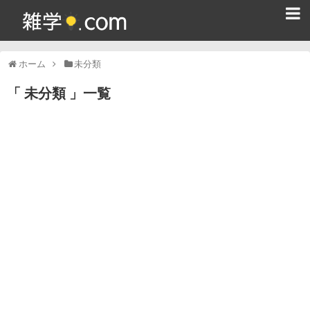
ホーム
ホーム
未分類
雑学クイズ問題集
未分類
一覧
365日雑学カレンダー
面白い雑学
ためになる雑学
スポーツ雑学
食べ物雑学
動物雑学
歴史雑学