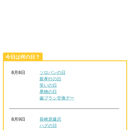
生活雑学
サイト情報
今日は何の日？
8月8日
ソロバンの日
親孝行の日
笑いの日
果物の日
歯ブラシ交換デー
8月9日
長崎原爆忌
ハグの日