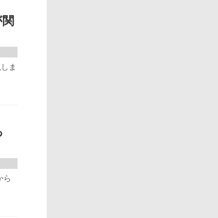
が関
説しま
っ
から