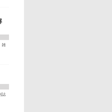
解
 雑
刊誌