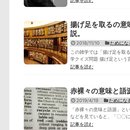
記事を読む
揚げ足を取るの意
説。
2018/11/10
ためにな
この雑学では「揚げ足を取る
学クイズ問題 揚げ足という言葉
記事を読む
赤裸々の意味と語
2019/4/19
ためにな
「赤裸々の意味と語源」とい
などを見ていると、「〇〇に
記事を読む