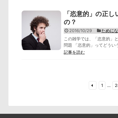
「恣意的」の正し
の？
2016/10/29
ために
この雑学では、「恣意的」と
問題 「恣意的」ってどういう意
記事を読む
1
…
2