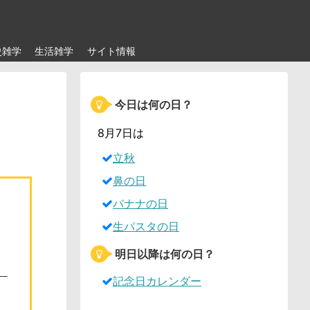
史雑学
生活雑学
サイト情報
今日は何の日？
8月7日は
立秋
鼻の日
バナナの日
生パスタの日
明日以降は何の日？
記念日カレンダー