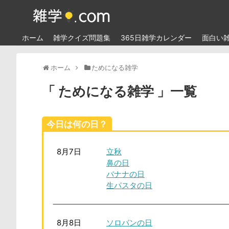
ホーム
雑学クイズ問題集
365日雑学カレンダー
面白い
ホーム
ためになる雑学
ためになる雑学
一覧
今日は何の日？
8月7日
立秋
鼻の日
バナナの日
生パスタの日
8月8日
ソロバンの日