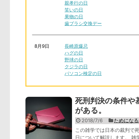
親孝行の日
笑いの日
果物の日
歯ブラシ交換デー
8月9日
長崎原爆忌
ハグの日
野球の日
クジラの日
パソコン検定の日
死刑判決の条件や
がある。
2018/7/6
ためになる
この雑学では日本の裁判で
日について解説します。 雑学