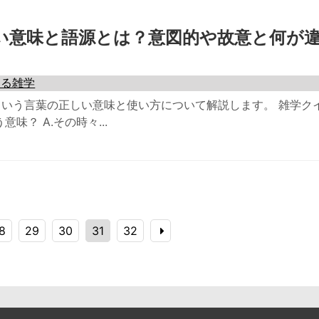
い意味と語源とは？意図的や故意と何が
なる雑学
いう言葉の正しい意味と使い方について解説します。 雑学ク
味？ A.その時々...
8
29
30
31
32