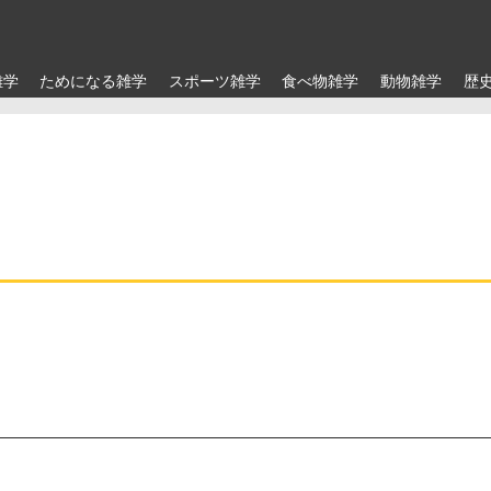
雑学
ためになる雑学
スポーツ雑学
食べ物雑学
動物雑学
歴