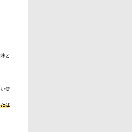
意味と
しい使
または