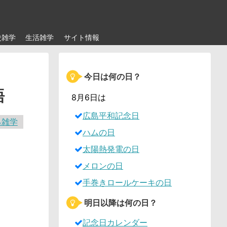
史雑学
生活雑学
サイト情報
今日は何の日？
語
8月6日は
広島平和記念日
る雑学
ハムの日
太陽熱発電の日
メロンの日
手巻きロールケーキの日
明日以降は何の日？
記念日カレンダー