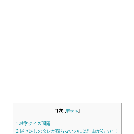
生活雑学
サイト情報
目次
[
非表示
]
1
雑学クイズ問題
2
継ぎ足しのタレが腐らないのには理由があった！