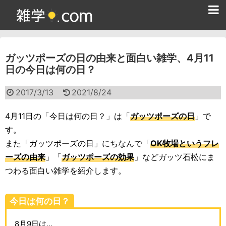
ホーム
ガッツポーズの日の由来と面白い雑学、4月11
雑学クイズ問題集
日の今日は何の日？
365日雑学カレンダー
2017/3/13
2021/8/24
面白い雑学
4月11日の「今日は何の日？」は「
ガッツポーズの日
」で
ためになる雑学
す。
また「ガッツポーズの日」にちなんで「
OK牧場というフレ
スポーツ雑学
ーズの由来
」「
ガッツポーズの効果
」などガッツ石松にま
食べ物雑学
つわる面白い雑学を紹介します。
動物雑学
今日は何の日？
歴史雑学
8月9日は…