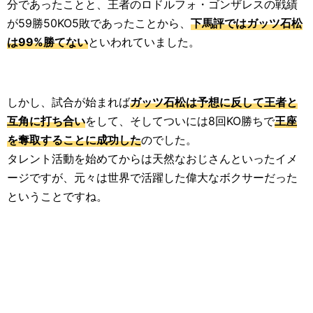
分であったことと、王者のロドルフォ・ゴンザレスの戦績
が59勝50KO5敗であったことから、
下馬評ではガッツ石松
は99%勝てない
といわれていました。
しかし、試合が始まれば
ガッツ石松は予想に反して王者と
互角に打ち合い
をして、そしてついには8回KO勝ちで
王座
を奪取することに成功した
のでした。
タレント活動を始めてからは天然なおじさんといったイメ
ージですが、元々は世界で活躍した偉大なボクサーだった
ということですね。