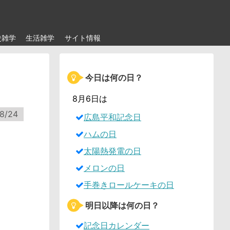
史雑学
生活雑学
サイト情報
今日は何の日？
8月6日は
8/24
広島平和記念日
ハムの日
太陽熱発電の日
メロンの日
手巻きロールケーキの日
明日以降は何の日？
記念日カレンダー