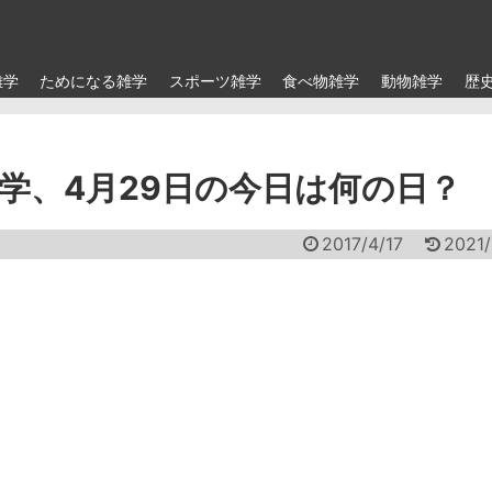
雑学
ためになる雑学
スポーツ雑学
食べ物雑学
動物雑学
歴
学、4月29日の今日は何の日？
2017/4/17
2021/