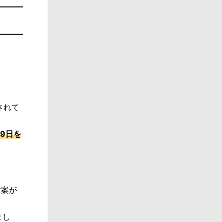
されて
29日を
律案が
まし